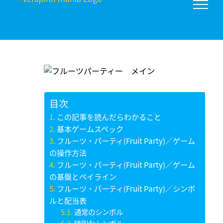
Skip
to
content
目次
この記事を読んだらわかること
基本ゲームスペック
フルーツ・パーティ(Fruit Party)／ゲーム
の操作方法
フルーツ・パーティ(Fruit Party)／ゲーム
の基盤とペイライン
フルーツ・パーティ(Fruit Party)／シンボ
ルと配当表
通常のシンボル